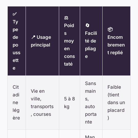
✅
⚖️
Ty
Poid
🔄
pe
📦
s
Facili
de
📍 Usage
Encom
moy
té de
po
principal
bremen
en
pliag
uss
t replié
cons
e
ett
taté
e
Sans
Cit
Faible
Vie en
main
adi
(tient
ville,
5 à 8
s,
ne
dans un
transports
kg
auto
lég
placard
, courses
porta
ère
)
nte
Man