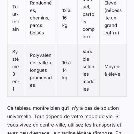
Randonné
Élevé
To
uel,
es,
12 à
(nécess
ut-
parfo
chemins,
16
ite un
terr
is
parcs
kg
grand
ain
comp
boisés
coffre)
lexe
Sy
Varia
Polyvalen
stè
ble
ce : ville +
10 à
me
selon
Moyen
longues
14
3-
les
à élevé
promenad
kg
en-
modè
es
1
les
Ce tableau montre bien qu’il n’y a pas de solution
universelle. Tout dépend de votre mode de vie. Si
vous vivez en centre-ville, utilisez les transports et
avez peu d’espace, la citadine légère s’impose. En