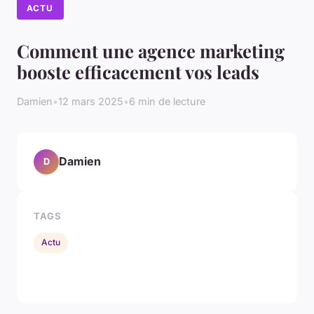
ACTU
Comment une agence marketing
booste efficacement vos leads
Damien
•
12 mars 2025
•
6 min de lecture
Damien
D
TAGS
Actu