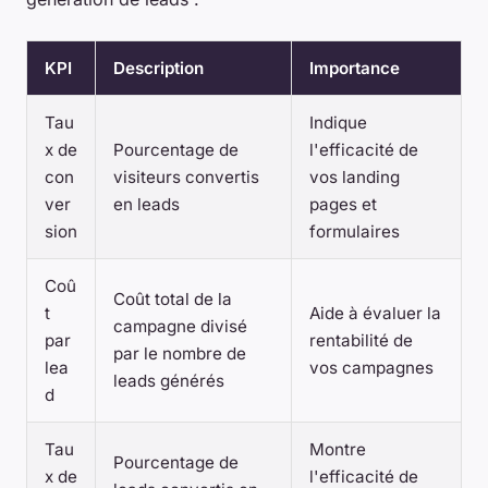
KPI
Description
Importance
Tau
Indique
x de
Pourcentage de
l'efficacité de
con
visiteurs convertis
vos landing
ver
en leads
pages et
sion
formulaires
Coû
Coût total de la
t
Aide à évaluer la
campagne divisé
par
rentabilité de
par le nombre de
lea
vos campagnes
leads générés
d
Tau
Montre
Pourcentage de
x de
l'efficacité de