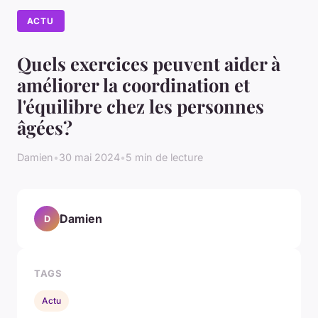
ACTU
Quels exercices peuvent aider à
améliorer la coordination et
l'équilibre chez les personnes
âgées?
Damien
•
30 mai 2024
•
5 min de lecture
Damien
D
TAGS
Actu