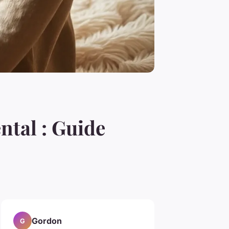
ntal : Guide
Gordon
G