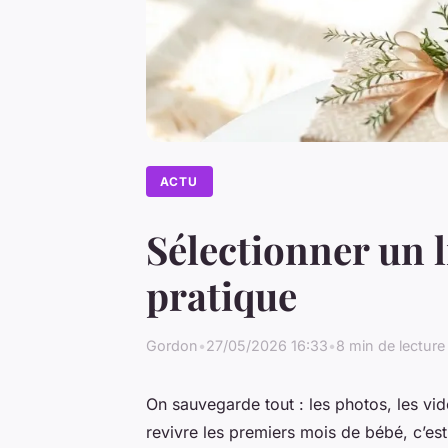
ACTU
Sélectionner un l
pratique
Gordon
•
27/05/2026 16:33
•
8 min de lecture
On sauvegarde tout : les photos, les vi
revivre les premiers mois de bébé, c’e