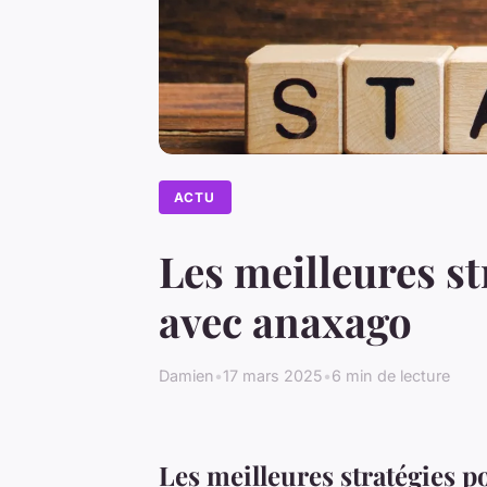
ACTU
Les meilleures st
avec anaxago
Damien
•
17 mars 2025
•
6 min de lecture
Les meilleures stratégies p