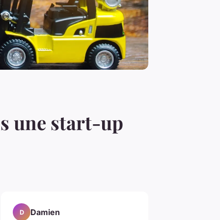
ns une start-up
Damien
D