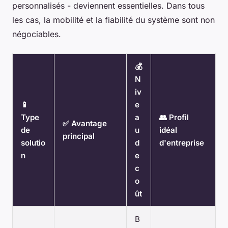
personnalisés - deviennent essentielles. Dans tous
les cas, la mobilité et la fiabilité du système sont non
négociables.
💰
N
iv
📱
e
Type
a
👥 Profil
✅ Avantage
de
u
idéal
principal
solutio
d
d'entreprise
n
e
c
o
ût
B