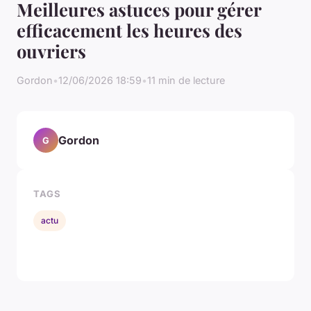
Meilleures astuces pour gérer
efficacement les heures des
ouvriers
Gordon
•
12/06/2026 18:59
•
11 min de lecture
Gordon
G
TAGS
actu