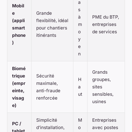
a
Mobil
s
e
Grande
à
PME du BTP,
(appli
flexibilité, idéal
m
entreprises
smart
pour chantiers
o
de services
phone
itinérants
y
)
e
n
Biomé
Grands
trique
Sécurité
H
groupes,
(empr
maximale,
a
sites
einte,
anti-fraude
ut
sensibles,
visag
renforcée
usines
e)
Simplicité
M
Entreprises
PC /
d’installation,
o
avec postes
tablet