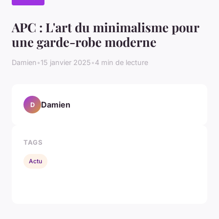
APC : L'art du minimalisme pour
une garde-robe moderne
Damien
•
15 janvier 2025
•
4 min de lecture
Damien
D
TAGS
Actu