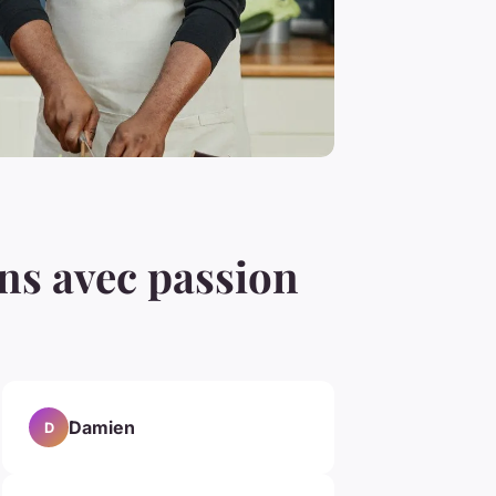
ons avec passion
Damien
D