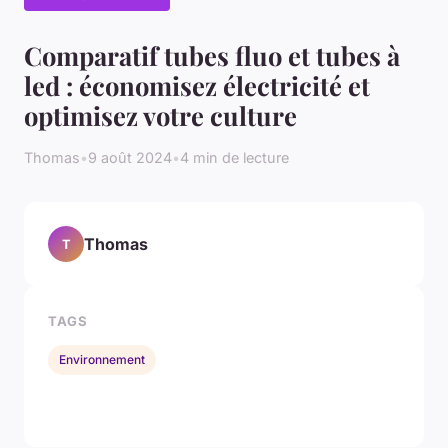
Comparatif tubes fluo et tubes à
led : économisez électricité et
optimisez votre culture
Thomas
•
9 août 2024
•
4 min de lecture
Thomas
T
TAGS
Environnement