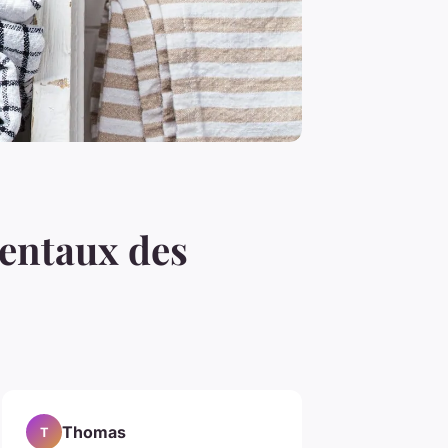
entaux des
Thomas
T