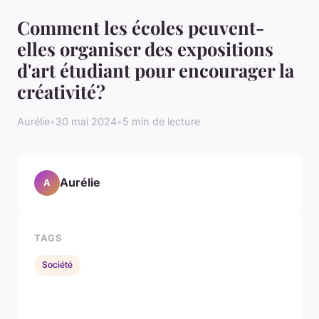
Comment les écoles peuvent-
elles organiser des expositions
d'art étudiant pour encourager la
créativité?
Aurélie
•
30 mai 2024
•
5 min de lecture
Aurélie
A
TAGS
Société