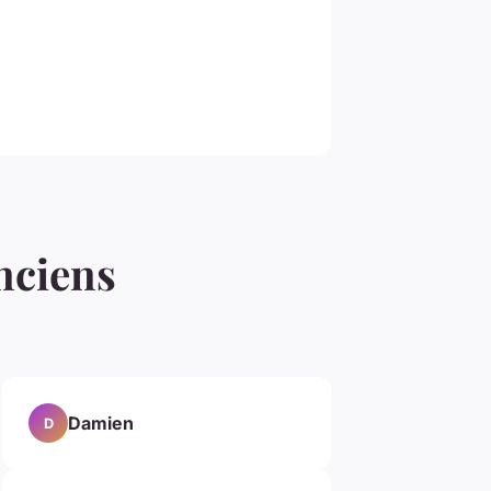
anciens
Damien
D