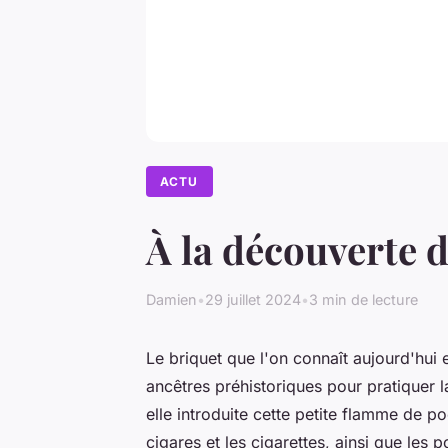
ACTU
À la découverte d
Damien
•
29 juillet 2024
•
3 min de lecture
Le briquet que l'on connaît aujourd'hui e
ancêtres préhistoriques pour pratiquer l
elle introduite cette petite flamme de p
cigares et les cigarettes, ainsi que les p