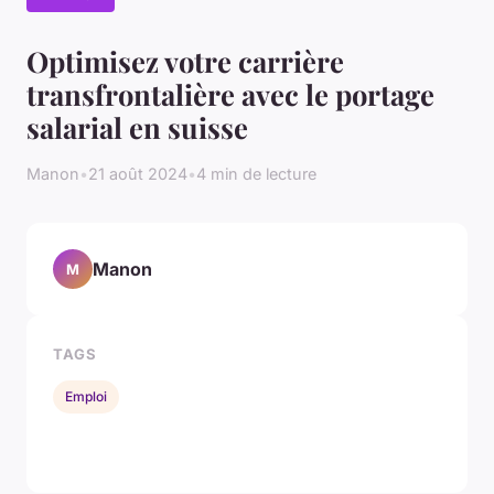
Optimisez votre carrière
transfrontalière avec le portage
salarial en suisse
Manon
•
21 août 2024
•
4 min de lecture
Manon
M
TAGS
Emploi